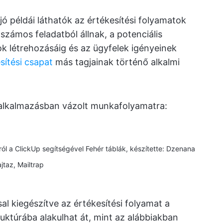
 példái láthatók az értékesítési folyamatok
zámos feladatból állnak, a potenciális
lok létrehozásáig és az ügyfelek igényeinek
sítési csapat
más tagjainak történő alkalmi
lkalmazásban vázolt munkafolyamatra:
ról a ClickUp segítségével Fehér táblák, készítette: Dzenana
jtaz, Mailtrap
 kiegészítve az értékesítési folyamat a
ruktúrába alakulhat át, mint az alábbiakban