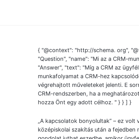
{ "@context": "http://schema. org", "@
"Question", "name": "Mi az a CRM-mun
"Answer", "text": "Míg a CRM az ügyfé
munkafolyamat a CRM-hez kapcsolód
végrehajtott műveleteket jelenti. E so
CRM-rendszerben, ha a meghatározott f
hozza Önt egy adott célhoz. " } } ] }
„A kapcsolatok bonyolultak” – ez volt 
középiskolai szakítás után a fejedben
gondolat juthat eszedbe, amikor ügyfe