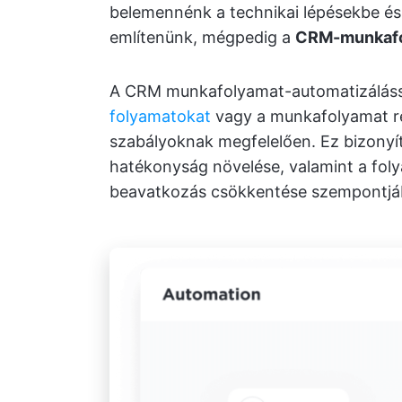
belemennénk a technikai lépésekbe é
említenünk, mégpedig a
CRM-munkafo
A CRM munkafolyamat-automatizálássa
folyamatokat
vagy a munkafolyamat ré
szabályoknak megfelelően. Ez bizonyí
hatékonyság növelése, valamint a fo
beavatkozás csökkentése szempontjá