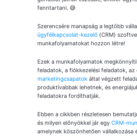
fenntartani. 😅
Szerencsére manapság a legtöbb vál
ügyfélkapcsolat-kezelő
(CRM) szoftve
munkafolyamatokat hozzon létre!
Ezek a munkafolyamatok megkönnyítik 
feladatok, a fiókkezelési feladatok, a
marketingcsapatok
által végzett felad
produktívabbak lehetnek, és energiáju
feladatokra fordíthatják.
Ebben a cikkben részletesen bemutat
és milyen előnyökkel jár egy
CRM-munk
amelynek köszönhetően vállalkozása 