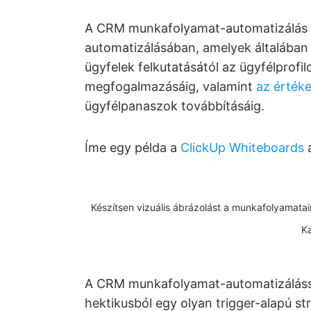
A CRM munkafolyamat-automatizálás jó
automatizálásában, amelyek általában s
ügyfelek felkutatásától az ügyfélprofi
megfogalmazásáig, valamint
az értéke
ügyfélpanaszok továbbításáig.
Íme egy példa a
ClickUp Whiteboards
a
Készítsen vizuális ábrázolást a munkafolyamatai
Ka
A CRM munkafolyamat-automatizálással
hektikusból egy olyan trigger-alapú st