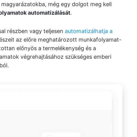
s magyarázatokba, még egy dolgot meg kell
lyamatok automatizálását
.
l részben vagy teljesen
automatizálhatja a
szeit az előre meghatározott munkafolyamat-
tottan előnyös a termelékenység és a
lyamatok végrehajtásához szükséges emberi
ból.