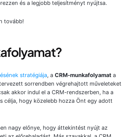
ezzen és a legjobb teljesítményt nyújtsa.
n tovább!
afolyamat?
ésének stratégiája
, a
CRM-munkafolyamat
a
rvezett sorrendben végrehajtott műveleteket
csak akkor indul el a CRM-rendszerben, ha a
és célja, hogy közelebb hozza Önt egy adott
n nagy előnye, hogy áttekintést nyújt az
eti az előrehaladást. Más szavakkal, a CRM