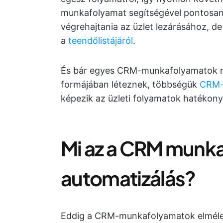
munkafolyamat segítségével pontosan t
végrehajtania az üzlet lezárásához, de
a
teendőlistájáról
.
És bár egyes CRM-munkafolyamatok 
formájában léteznek, többségük
CRM-
képezik az üzleti folyamatok hatékon
Mi az a CRM munk
automatizálás?
Eddig a CRM-munkafolyamatok elméleti