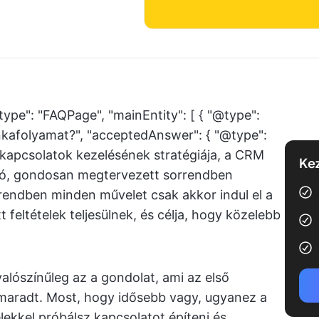
type": "FAQPage", "mainEntity": [ { "@type":
kafolyamat?", "acceptedAnswer": { "@type":
lkapcsolatok kezelésének stratégiája, a CRM
Kez
ó, gondosan megtervezett sorrendben
rrendben minden művelet csak akkor indul el a
eltételek teljesülnek, és célja, hogy közelebb
valószínűleg az a gondolat, ami az első
 maradt. Most, hogy idősebb vagy, ugyanez a
lekkel próbálsz kapcsolatot építeni és