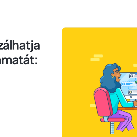
álhatja
matát: