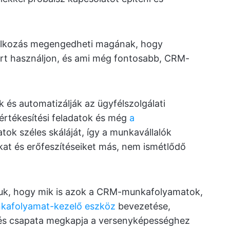
lalkozás megengedheti magának, hogy
rt használjon, és ami még fontosabb, CRM-
és automatizálják az ügyfélszolgálati
z értékesítési feladatok és még
a
atok széles skáláját, így a munkavállalók
kat és erőfeszítéseiket más, nem ismétlődő
juk, hogy mik is azok a CRM-munkafolyamatok,
afolyamat-kezelő eszköz
bevezetése,
és csapata megkapja a versenyképességhez