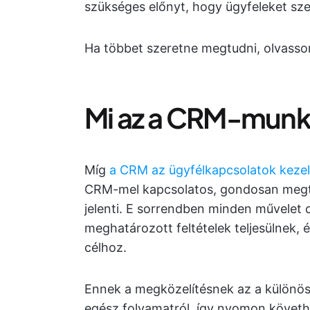
szükséges előnyt, hogy ügyfeleket szer
Ha többet szeretne megtudni, olvasso
Mi az a CRM-munk
Míg
a CRM az ügyfélkapcsolatok kezel
CRM-mel kapcsolatos, gondosan megte
jelenti. E sorrendben minden művelet 
meghatározott feltételek teljesülnek, 
célhoz.
Ennek a megközelítésnek az a különöse
egész folyamatról, így nyomon követh