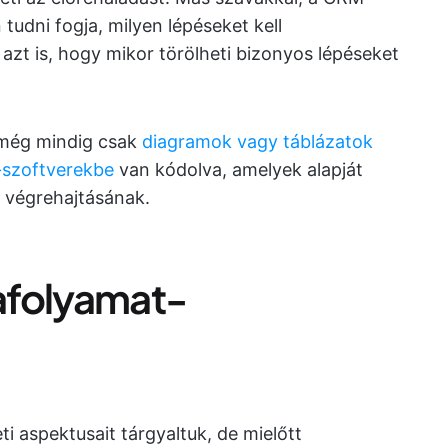
udni fogja, milyen lépéseket kell
 azt is, hogy mikor törölheti bizonyos lépéseket
még mindig csak
diagramok vagy táblázatok
szoftverekbe
van kódolva, amelyek alapját
y végrehajtásának.
afolyamat-
 aspektusait tárgyaltuk, de mielőtt