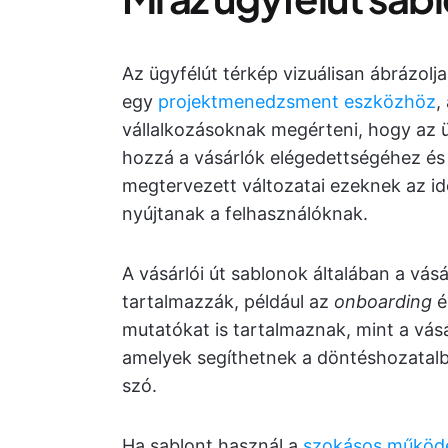
Az ügyfélút térkép vizuálisan ábrázolj
egy
projektmenedzsment eszközhöz
,
vállalkozásoknak megérteni, hogy az ü
hozzá a vásárlók elégedettségéhez és
megtervezett változatai ezeknek az id
nyújtanak a felhasználóknak.
A vásárlói út sablonok általában a vásá
tartalmazzák, például az
onboarding
é
mutatókat is tartalmaznak, mint a vásá
amelyek segíthetnek a döntéshozatalba
szó.
Ha sablont használ a
szokásos működé