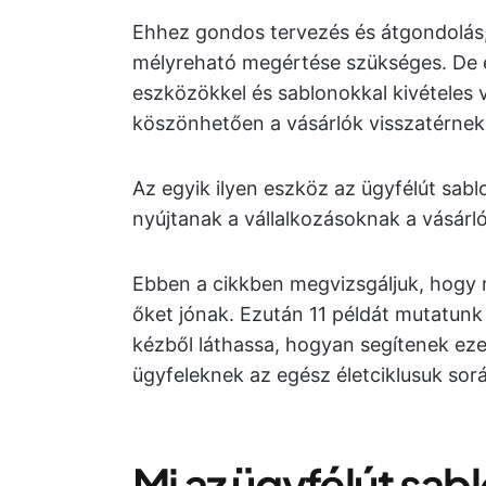
Ehhez gondos tervezés és átgondolás, 
mélyreható megértése szükséges. De ez
eszközökkel és sablonokkal kivételes 
köszönhetően a vásárlók visszatérnek
Az egyik ilyen eszköz az ügyfélút sabl
nyújtanak a vállalkozásoknak a vásárl
Ebben a cikkben megvizsgáljuk, hogy m
őket jónak. Ezután 11 példát mutatunk 
kézből láthassa, hogyan segítenek eze
ügyfeleknek az egész életciklusuk sor
Mi az ügyfélút sab