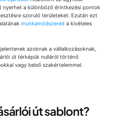
 nyerhet a különböző érintkezési pontok
lesztésre szoruló területeket. Ezután ezt
lalatának
munkamódszereit
a kivételes
 jelentenek azoknak a vállalkozásoknak,
lói út térképük nulláról történő
okkal vagy belső szakértelemmel.
vásárlói út sablont?