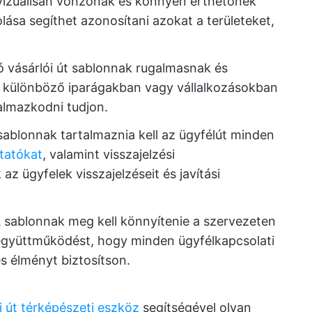
vizuálisan vonzónak és könnyen érthetőnek
zolása segíthet azonosítani azokat a területeket,
ó vásárlói út sablonnak rugalmasnak és
y különböző iparágakban vagy vállalkozásokban
kalmazkodni tudjon.
ablonnak tartalmaznia kell az ügyfélút minden
utatókat
, valamint visszajelzési
z ügyfelek visszajelzéseit és javítási
 sablonnak meg kell könnyítenie a szervezeten
 együttműködést, hogy minden ügyfélkapcsolati
 élményt biztosítson.
i út térképészeti eszköz
segítségével olyan