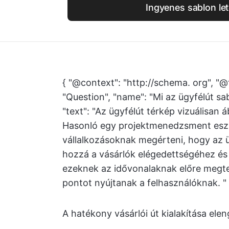
Ingyenes sablon let
{ "@context": "http://schema. org", "@
"Question", "name": "Mi az ügyfélút s
"text": "Az ügyfélút térkép vizuálisan 
Hasonló egy projektmenedzsment eszkö
vállalkozásoknak megérteni, hogy az ü
hozzá a vásárlók elégedettségéhez és
ezeknek az idővonalaknak előre megterv
pontot nyújtanak a felhasználóknak. " }
A hatékony vásárlói út kialakítása ele