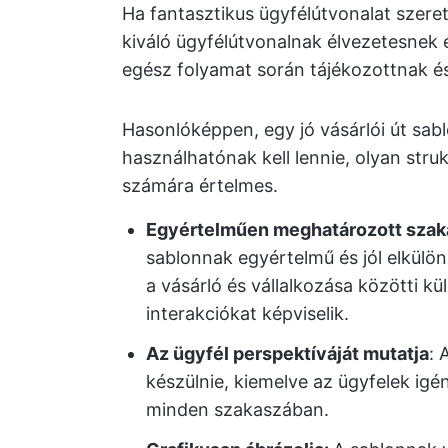
Ha fantasztikus ügyfélútvonalat szeret
kiváló ügyfélútvonalnak élvezetesnek é
egész folyamat során tájékozottnak 
Hasonlóképpen, egy jó vásárlói út sa
használhatónak kell lennie, olyan stru
számára értelmes.
Egyértelműen meghatározott szak
sablonnak egyértelmű és jól elkülön
a vásárló és vállalkozása közötti k
interakciókat képviselik.
Az ügyfél perspektíváját mutatja
: 
készülnie, kiemelve az ügyfelek igén
minden szakaszában.