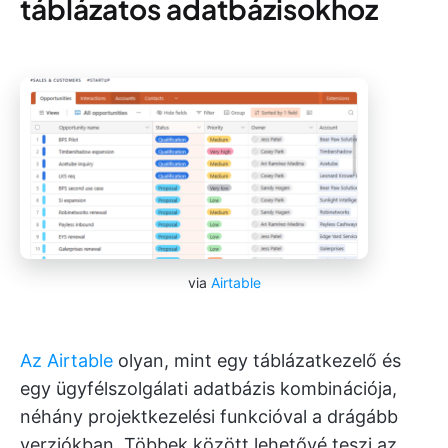
táblázatos adatbázisokhoz
via
Airtable
Az Airtable
olyan, mint egy táblázatkezelő és
egy ügyfélszolgálati adatbázis kombinációja,
néhány projektkezelési funkcióval a drágább
verziókban. Többek között lehetővé teszi az