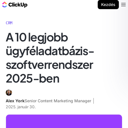
ClickUp blog
Kezdés
Ope
CRM
A 10 legjobb
ügyféladatbázis-
szoftverrendszer
2025-ben
Alex York
Senior Content Marketing Manager
2025. január 30.