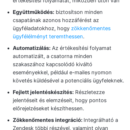
értékesítési folyamatát, miközben úton van
Együttműködés:
biztosítson minden
csapatának azonos hozzáférést az
ügyféladatokhoz, hogy
zökkenőmentes
ügyfélélményt teremthessen
.
Automatizálás
:
Az értékesítési folyamat
automatizált, a csatorna minden
szakaszához kapcsolódó kiváltó
eseményekkel, például e-mailes nyomon
követés küldésével a potenciális ügyfeleknek.
Fejlett jelentéskészítés:
Részletezze
jelentéseit és elemzéseit, hogy pontos
előrejelzéseket készíthessen.
Zökkenőmentes integráció:
Integrálható a
Zendesk többi részével, valamint olyan