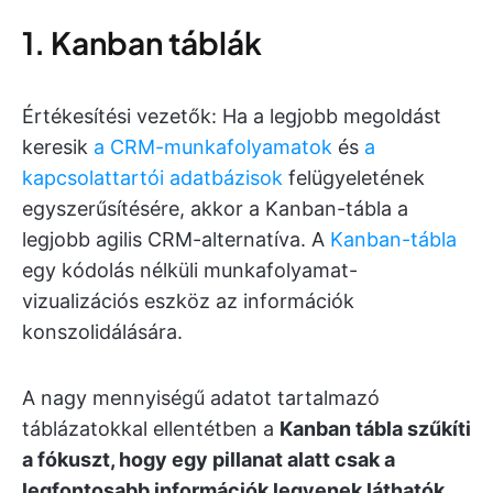
1. Kanban táblák
Értékesítési vezetők: Ha a legjobb megoldást
keresik
a CRM-munkafolyamatok
és
a
kapcsolattartói adatbázisok
felügyeletének
egyszerűsítésére, akkor a Kanban-tábla a
legjobb agilis CRM-alternatíva. A
Kanban-tábla
egy kódolás nélküli munkafolyamat-
vizualizációs eszköz az információk
konszolidálására.
A nagy mennyiségű adatot tartalmazó
táblázatokkal ellentétben a
Kanban tábla szűkíti
a fókuszt, hogy egy pillanat alatt csak a
legfontosabb információk legyenek láthatók
.