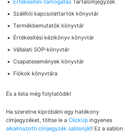
Értékesítés-támogatás
Tartalomjegyzék
Szállítói kapcsolattartók könyvtár
Termékbemutatók könyvtár
Értékesítési kézikönyv könyvtár
Vállalati SOP-könyvtár
Csapatesemények könyvtár
Fiókok könyvtára
És a lista még folytatódik!
Ha szeretne kipróbálni egy hatékony
címjegyzéket, töltse le a
ClickUp
ingyenes
alkalmazotti címjegyzék sablonját
! Ez a sablon