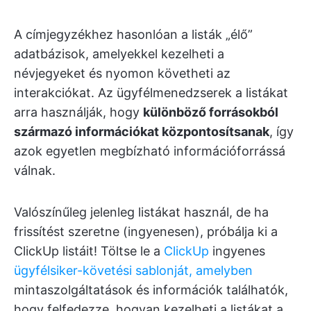
A címjegyzékhez hasonlóan a listák „élő”
adatbázisok, amelyekkel kezelheti a
névjegyeket és nyomon követheti az
interakciókat. Az ügyfélmenedzserek a listákat
arra használják, hogy
különböző forrásokból
származó információkat központosítsanak
, így
azok egyetlen megbízható információforrássá
válnak.
Valószínűleg jelenleg listákat használ, de ha
frissítést szeretne (ingyenesen), próbálja ki a
ClickUp listáit! Töltse le a
ClickUp
ingyenes
ügyfélsiker-követési sablonját, amelyben
mintaszolgáltatások és információk találhatók,
hogy felfedezze, hogyan kezelheti a listákat a