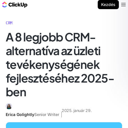
ClickUp blog
Kezdés
Ope
CRM
A 8 legjobb CRM-
alternatíva az üzleti
tevékenységének
fejlesztéséhez 2025-
ben
2025. január 29.
Erica Golightly
Senior Writer