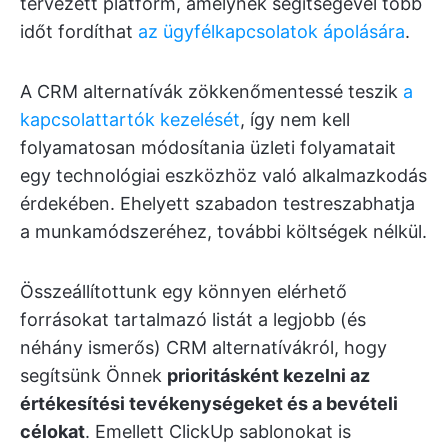
tervezett platform, amelynek segítségével több
időt fordíthat
az ügyfélkapcsolatok ápolására
.
A CRM alternatívák zökkenőmentessé teszik
a
kapcsolattartók kezelését
, így nem kell
folyamatosan módosítania üzleti folyamatait
egy technológiai eszközhöz való alkalmazkodás
érdekében. Ehelyett szabadon testreszabhatja
a munkamódszeréhez, további költségek nélkül.
Összeállítottunk egy könnyen elérhető
forrásokat tartalmazó listát a legjobb (és
néhány ismerős) CRM alternatívákról, hogy
segítsünk Önnek
prioritásként kezelni az
értékesítési tevékenységeket és a bevételi
célokat
. Emellett ClickUp sablonokat is