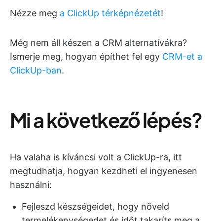
Nézze meg
a ClickUp térképnézetét
!
Még nem áll készen a CRM alternatívákra?
Ismerje meg, hogyan építhet fel egy
CRM-et a
ClickUp-ban
.
Mi a következő lépés?
Ha valaha is kíváncsi volt a ClickUp-ra, itt
megtudhatja, hogyan kezdheti el ingyenesen
használni:
Fejleszd készségeidet, hogy növeld
termelékenységedet és időt takaríts meg a