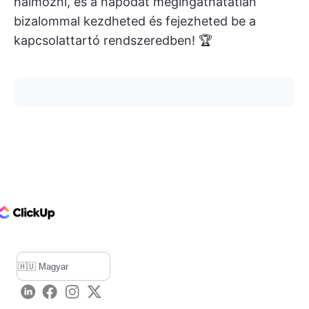
halmozni, és a napodat megingathatatlan
bizalommal kezdheted és fejezheted be a
kapcsolattartó rendszeredben! 🏆
ClickUp Logo
LinkedIn
Facebook
Instagram
Twitter