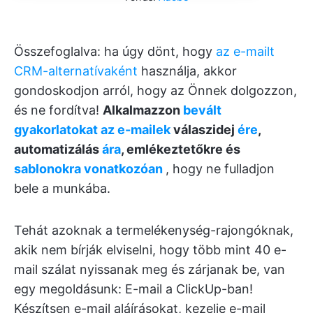
Összefoglalva: ha úgy dönt, hogy
az e-mailt
CRM-alternatívaként
használja, akkor
gondoskodjon arról, hogy az Önnek dolgozzon,
és ne fordítva!
Alkalmazzon
bevált
gyakorlatokat az e-mailek
válaszidej
ére
,
automatizálás
ára
, emlékeztetőkre és
sablonokra vonatkozóan
, hogy ne fulladjon
bele a munkába.
Tehát azoknak a termelékenység-rajongóknak,
akik nem bírják elviselni, hogy több mint 40 e-
mail szálat nyissanak meg és zárjanak be, van
egy megoldásunk: E-mail a ClickUp-ban!
Készítsen e-mail aláírásokat, kezelje e-mail