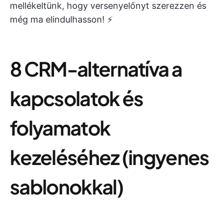
mellékeltünk, hogy versenyelőnyt szerezzen és
még ma elindulhasson! ⚡️
8 CRM-alternatíva a
kapcsolatok és
folyamatok
kezeléséhez (ingyenes
sablonokkal)