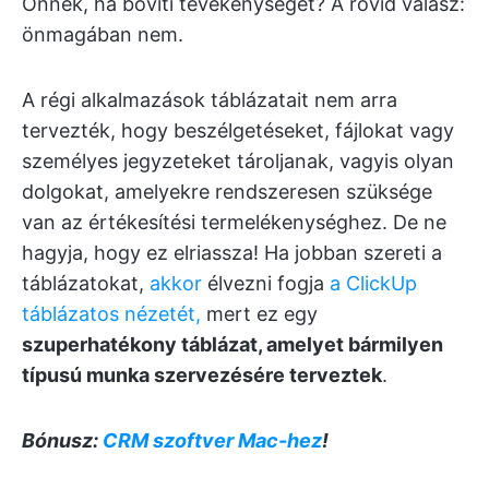
Önnek, ha bővíti tevékenységét? A rövid válasz:
önmagában nem.
A régi alkalmazások táblázatait nem arra
tervezték, hogy beszélgetéseket, fájlokat vagy
személyes jegyzeteket tároljanak, vagyis olyan
dolgokat, amelyekre rendszeresen szüksége
van az értékesítési termelékenységhez. De ne
hagyja, hogy ez elriassza! Ha jobban szereti a
táblázatokat,
akkor
élvezni fogja
a ClickUp
táblázatos nézetét,
mert ez egy
szuperhatékony táblázat, amelyet bármilyen
típusú munka szervezésére terveztek
.
Bónusz:
CRM szoftver Mac-hez
!