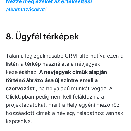
Nézze meg ezeket az értékesítési
alkalmazásokat
!
8. Ügyfél térképek
Talán a legizgalmasabb CRM-alternatíva ezen a
listán a térkép használata a névjegyek
kezeléséhez!
A névjegyek címük alapján
történő ábrázolása új szintre emeli a
szervezést
, ha helyalapú munkát végez. A
ClickUpban pedig nem kell feláldoznia a
projektadatokat, mert a Hely egyéni mezőhöz
hozzáadott címek a névjegy feladathoz vannak
kapcsolva.