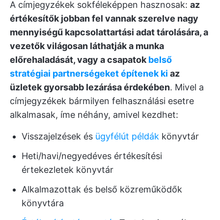
A címjegyzékek sokféleképpen hasznosak:
az
értékesítők jobban fel vannak szerelve nagy
mennyiségű kapcsolattartási adat tárolására, a
vezetők világosan láthatják a munka
előrehaladását, vagy a csapatok
belső
stratégiai partnerségeket építenek ki
az
üzletek gyorsabb lezárása érdekében
. Mivel a
címjegyzékek bármilyen felhasználási esetre
alkalmasak, íme néhány, amivel kezdhet:
Visszajelzések és
ügyfélút példák
könyvtár
Heti/havi/negyedéves értékesítési
értekezletek könyvtár
Alkalmazottak és belső közreműködők
könyvtára