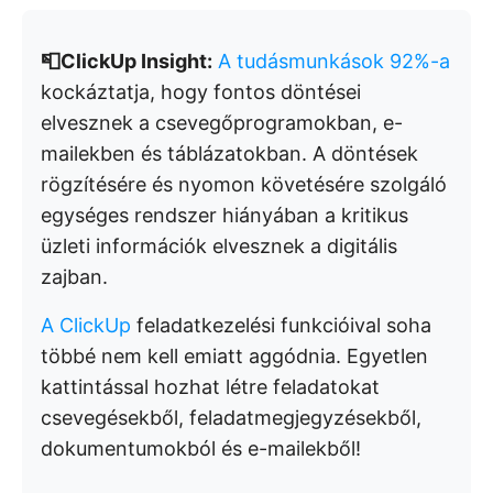
📮ClickUp Insight:
A tudásmunkások 92%-a
kockáztatja, hogy fontos döntései
elvesznek a csevegőprogramokban, e-
mailekben és táblázatokban. A döntések
rögzítésére és nyomon követésére szolgáló
egységes rendszer hiányában a kritikus
üzleti információk elvesznek a digitális
zajban.
A ClickUp
feladatkezelési funkcióival soha
többé nem kell emiatt aggódnia. Egyetlen
kattintással hozhat létre feladatokat
csevegésekből, feladatmegjegyzésekből,
dokumentumokból és e-mailekből!