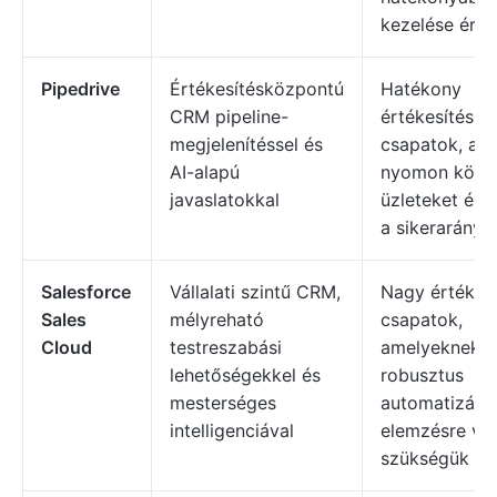
kezelése érd
Pipedrive
Értékesítésközpontú
Hatékony
CRM pipeline-
értékesítési
megjelenítéssel és
csapatok, am
AI-alapú
nyomon követ
javaslatokkal
üzleteket és 
a sikerarányt
Salesforce
Vállalati szintű CRM,
Nagy értékesí
Sales
mélyreható
csapatok,
Cloud
testreszabási
amelyeknek
lehetőségekkel és
robusztus
mesterséges
automatizálás
intelligenciával
elemzésre va
szükségük