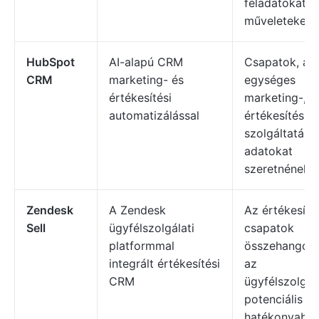
feladatokat é
műveleteket
HubSpot
AI-alapú CRM
Csapatok, aki
CRM
marketing- és
egységes
értékesítési
marketing-,
automatizálással
értékesítési é
szolgáltatási
adatokat
szeretnének
Zendesk
A Zendesk
Az értékesíté
Sell
ügyfélszolgálati
csapatok
platformmal
összehangol
integrált értékesítési
az
CRM
ügyfélszolgála
potenciális ü
hatékonyabb