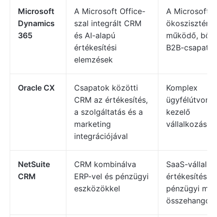
Microsoft
A Microsoft Office-
A Microsoft
Dynamics
szal integrált CRM
ökoszisztém
365
és AI-alapú
működő, bőv
értékesítési
B2B-csapato
elemzések
Oracle CX
Csapatok közötti
Komplex
CRM az értékesítés,
ügyfélútvonal
a szolgáltatás és a
kezelő
marketing
vállalkozások
integrációjával
NetSuite
CRM kombinálva
SaaS-vállalat
CRM
ERP-vel és pénzügyi
értékesítési é
eszközökkel
pénzügyi műv
összehangolá