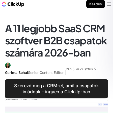
ClickUp blog
Kezdés
Ope
A 11 legjobb SaaS CRM
szoftver B2B csapatok
számára 2026-ban
2025. augusztus 5.
Garima Behal
Senior Content Editor
Szerezd meg a CRM-et, amit a csapatok
imádnak – ingyen a ClickUp-ban