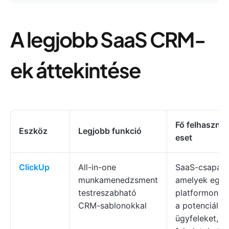
A legjobb SaaS CRM-
ek áttekintése
Fő felhasznál
Eszköz
Legjobb funkció
eset
ClickUp
All-in-one
SaaS-csapato
munkamenedzsment
amelyek egye
testreszabható
platformon ke
CRM-sablonokkal
a potenciális
ügyfeleket, a