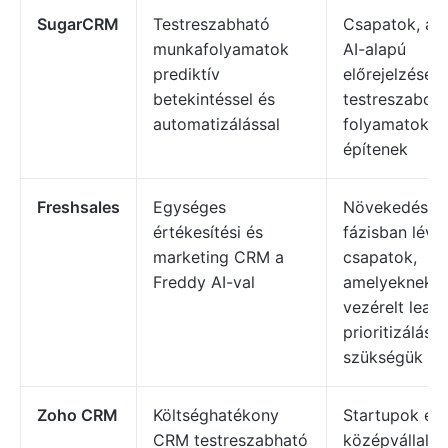
SugarCRM
Testreszabható
Csapatok, am
munkafolyamatok
AI-alapú
prediktív
előrejelzések
betekintéssel és
testreszabot
automatizálással
folyamatokat
építenek
Freshsales
Egységes
Növekedési
értékesítési és
fázisban lévő
marketing CRM a
csapatok,
Freddy AI-val
amelyeknek A
vezérelt lead-
prioritizálásr
szükségük
Zoho CRM
Költséghatékony
Startupok és 
CRM testreszabható
középvállalk