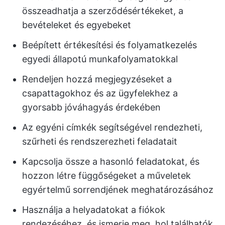
összeadhatja a szerződésértékeket, a
bevételeket és egyebeket
Beépített értékesítési és folyamatkezelés
egyedi állapotú munkafolyamatokkal
Rendeljen hozzá megjegyzéseket a
csapattagokhoz és az ügyfelekhez a
gyorsabb jóváhagyás érdekében
Az egyéni címkék segítségével rendezheti,
szűrheti és rendszerezheti feladatait
Kapcsolja össze a hasonló feladatokat, és
hozzon létre függőségeket a műveletek
egyértelmű sorrendjének meghatározásához
Használja a helyadatokat a fiókok
rendezéséhez, és ismerje meg, hol találhatók