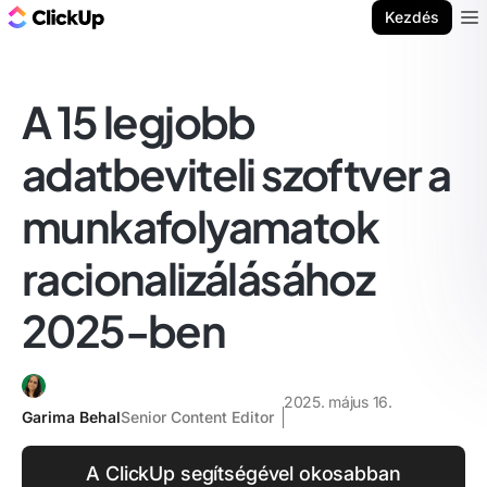
ClickUp blog
Kezdés
Ope
A 15 legjobb
adatbeviteli szoftver a
munkafolyamatok
racionalizálásához
2025-ben
2025. május 16.
Garima Behal
Senior Content Editor
A ClickUp segítségével okosabban