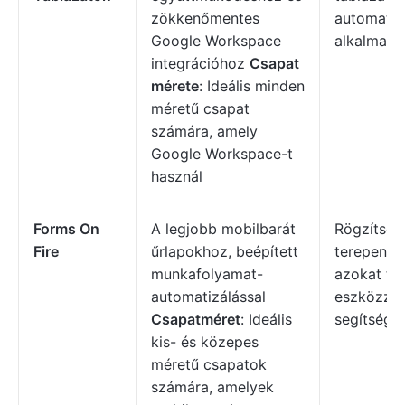
zökkenőmentes
automatiz
Google Workspace
alkalmazá
integrációhoz
Csapat
mérete
: Ideális minden
méretű csapat
számára, amely
Google Workspace-t
használ
Forms On
A legjobb mobilbarát
Rögzítse 
Fire
űrlapokhoz, beépített
terepen, é
munkafolyamat-
azokat tö
automatizálással
eszközzel
Csapatméret
: Ideális
segítségév
kis- és közepes
méretű csapatok
számára, amelyek