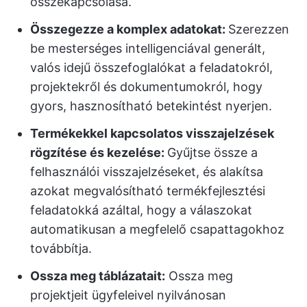
összekapcsolása.
Összegezze a komplex adatokat:
Szerezzen
be mesterséges intelligenciával generált,
valós idejű összefoglalókat a feladatokról,
projektekről és dokumentumokról, hogy
gyors, hasznosítható betekintést nyerjen.
Termékekkel kapcsolatos visszajelzések
rögzítése és kezelése:
Gyűjtse össze a
felhasználói visszajelzéseket, és alakítsa
azokat megvalósítható termékfejlesztési
feladatokká azáltal, hogy a válaszokat
automatikusan a megfelelő csapattagokhoz
továbbítja.
Ossza meg táblázatait:
Ossza meg
projektjeit ügyfeleivel nyilvánosan