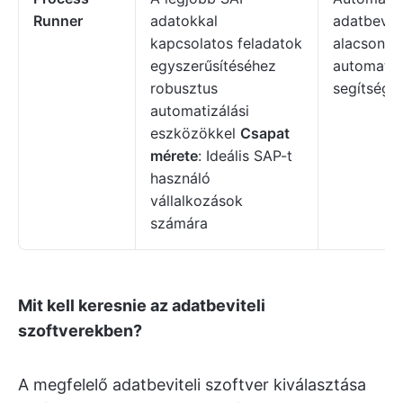
Runner
adatokkal
adatbevite
kapcsolatos feladatok
alacsony 
egyszerűsítéséhez
automatiz
robusztus
segítségé
automatizálási
eszközökkel
Csapat
mérete
: Ideális SAP-t
használó
vállalkozások
számára
Mit kell keresnie az adatbeviteli
szoftverekben?
A megfelelő adatbeviteli szoftver kiválasztása