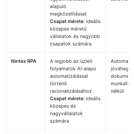
alapuló
megközelítéssel
Csapat mérete
: Ideális
közepes méretű
vállalatok és nagyobb
csapatok számára
Nintex RPA
A legjobb az üzleti
Automatiz
folyamatok AI-alapú
jóváhagyá
automatizálással
dokument
történő
munkafol
racionalizálásához
nélkül
Csapat mérete
: Ideális
közepes és
nagyvállalatok
számára