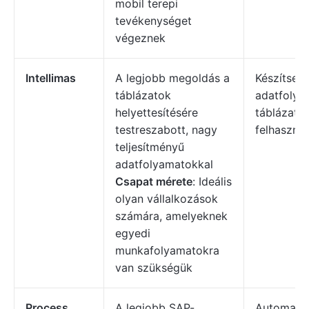
mobil terepi
tevékenységet
végeznek
Intellimas
A legjobb megoldás a
Készítsen
táblázatok
adatfolya
helyettesítésére
táblázatk
testreszabott, nagy
felhasználó
teljesítményű
adatfolyamatokkal
Csapat mérete
: Ideális
olyan vállalkozások
számára, amelyeknek
egyedi
munkafolyamatokra
van szükségük
Process
A legjobb SAP-
Automatiz