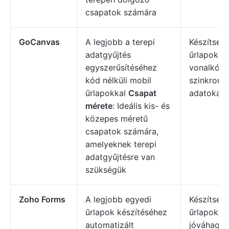
csapatok számára
GoCanvas
A legjobb a terepi
Készítsen
adatgyűjtés
űrlapokat,
egyszerűsítéséhez
vonalkódo
kód nélküli mobil
szinkroniz
űrlapokkal
Csapat
adatokat.
mérete
: Ideális kis- és
közepes méretű
csapatok számára,
amelyeknek terepi
adatgyűjtésre van
szükségük
Zoho Forms
A legjobb egyedi
Készítsen 
űrlapok készítéséhez
űrlapokat 
automatizált
jóváhagyá