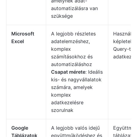
amelynek adat-
automatizálásra van
szüksége
Microsoft
A legjobb részletes
Használjon
Excel
adatelemzéshez,
képleteke
komplex
Query-t a
számításokhoz és
adatkezel
automatizáláshoz
Csapat mérete
: Ideális
kis- és nagyvállalatok
számára, amelyek
komplex
adatkezelésre
szorulnak
Google
A legjobb valós idejű
Együttmű
Táblázatok
együttműködéshez és
táblázato