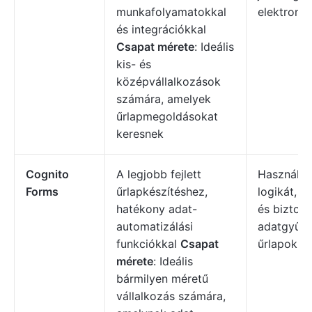
munkafolyamatokkal
elektronik
és integrációkkal
Csapat mérete
: Ideális
kis- és
középvállalkozások
számára, amelyek
űrlapmegoldásokat
keresnek
Cognito
A legjobb fejlett
Használjon
Forms
űrlapkészítéshez,
logikát, a
hatékony adat-
és bizton
automatizálási
adatgyűjt
funkciókkal
Csapat
űrlapokho
mérete
: Ideális
bármilyen méretű
vállalkozás számára,