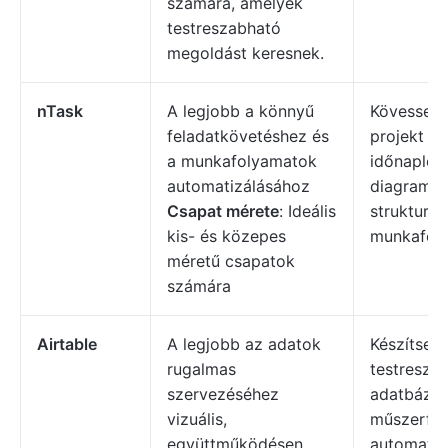
számára, amelyek
testreszabható
megoldást keresnek.
nTask
A legjobb a könnyű
Kövesse 
feladatkövetéshez és
projekt ré
a munkafolyamatok
időnaplókk
automatizálásához
diagramok
Csapat mérete
: Ideális
strukturált
kis- és közepes
munkafoly
méretű csapatok
számára
Airtable
A legjobb az adatok
Készítsen 
rugalmas
testresza
szervezéséhez
adatbázis
vizuális,
műszerfal
együttműködésen
automatizá