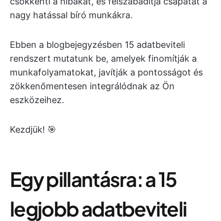
csökkenti a hibákat, és felszabadítja csapatát a
nagy hatással bíró munkákra.
Ebben a blogbejegyzésben 15 adatbeviteli
rendszert mutatunk be, amelyek finomítják a
munkafolyamatokat, javítják a pontosságot és
zökkenőmentesen integrálódnak az Ön
eszközeihez.
Kezdjük! 🎯
Egy pillantásra: a 15
legjobb adatbeviteli