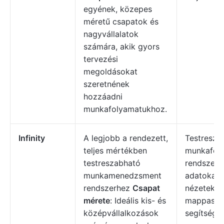
egyének, közepes
méretű csapatok és
nagyvállalatok
számára, akik gyors
tervezési
megoldásokat
szeretnének
hozzáadni
munkafolyamatukhoz.
Infinity
A legjobb a rendezett,
Testresza
teljes mértékben
munkafoly
testreszabható
rendszere
munkamenedzsment
adatokat 
rendszerhez
Csapat
nézetek é
mérete
: Ideális kis- és
mappasze
középvállalkozások
segítségév