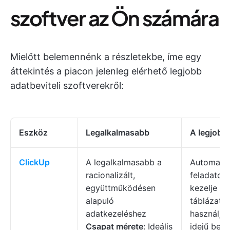
szoftver az Ön számára
Mielőtt belemennénk a részletekbe, íme egy
áttekintés a piacon jelenleg elérhető legjobb
adatbeviteli szoftverekről:
Eszköz
Legalkalmasabb
A legjobb
ClickUp
A legalkalmasabb a
Automatiz
racionalizált,
feladatok 
együttműködésen
kezelje a
alapuló
táblázato
adatkezeléshez
használja 
Csapat mérete
: Ideális
idejű bete