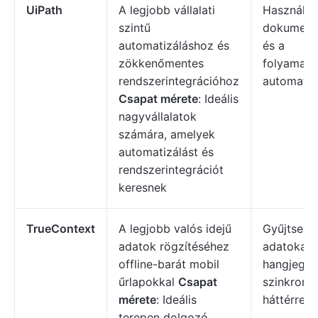
UiPath
A legjobb vállalati
Használja 
szintű
dokument
automatizáláshoz és
és a
zökkenőmentes
folyamatb
rendszerintegrációhoz
automatiz
Csapat mérete
: Ideális
nagyvállalatok
számára, amelyek
automatizálást és
rendszerintegrációt
keresnek
TrueContext
A legjobb valós idejű
Gyűjtse ös
adatok rögzítéséhez
adatokat 
offline-barát mobil
hangjegyz
űrlapokkal
Csapat
szinkroniz
mérete
: Ideális
háttérrend
terepen dolgozó