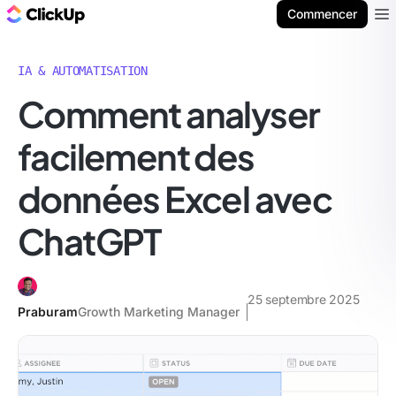
ClickUp Blog
Commencer
Ope
IA & AUTOMATISATION
Comment analyser
facilement des
données Excel avec
ChatGPT
25 septembre 2025
Praburam
Growth Marketing Manager