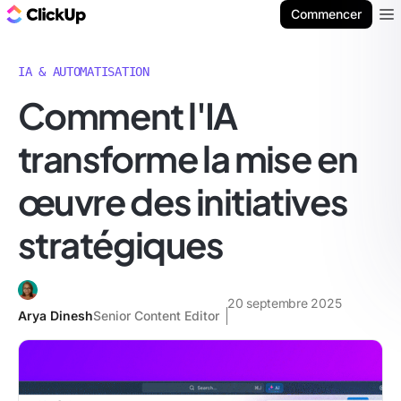
ClickUp Blog
Commencer
Ope
IA & AUTOMATISATION
Comment l'IA
transforme la mise en
œuvre des initiatives
stratégiques
20 septembre 2025
Arya Dinesh
Senior Content Editor