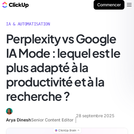
ClickUp Blog
Commencer
Ope
IA & AUTOMATISATION
Perplexity vs Google
IA Mode : lequel est le
plus adapté à la
productivité et à la
recherche ?
28 septembre 2025
Arya Dinesh
Senior Content Editor