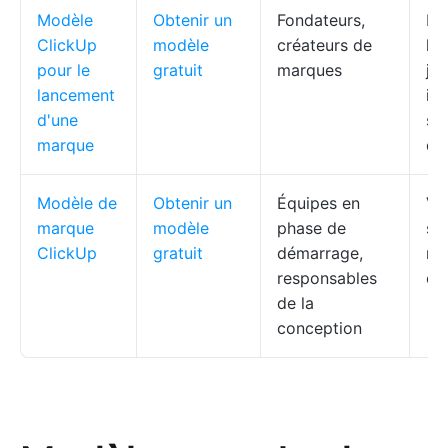
Modèle
Obtenir un
Fondateurs,
Éc
ClickUp
modèle
créateurs de
la
pour le
gratuit
marques
jal
lancement
im
d'une
sy
marque
de
Modèle de
Obtenir un
Équipes en
Voi
marque
modèle
phase de
st
ClickUp
gratuit
démarrage,
re
responsables
co
de la
conception