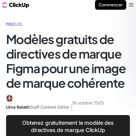
ClickUp Blog
Commencer
Ope
MODÈLES
Modèles gratuits de
directives de marque
Figma pour une image
de marque cohérente
19 octobre 2025
Uma Kelath
Staff Content Editor
Obtenez gratuitement le modèle des
directives de marque ClickUp