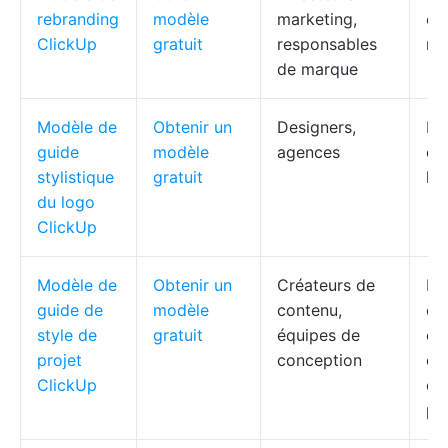
rebranding
modèle
marketing,
éc
ClickUp
gratuit
responsables
rô
de marque
Modèle de
Obtenir un
Designers,
Rè
guide
modèle
agences
d'u
stylistique
gratuit
lo
du logo
ClickUp
Modèle de
Obtenir un
Créateurs de
Po
guide de
modèle
contenu,
ca
style de
gratuit
équipes de
co
projet
conception
dis
ClickUp
do
pa