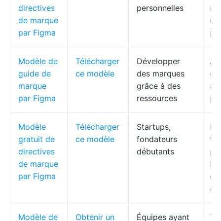
directives
personnelles
mo
de marque
ra
par Figma
pr
Modèle de
Télécharger
Développer
Aj
guide de
ce modèle
des marques
él
marque
grâce à des
af
par Figma
ressources
pr
Modèle
Télécharger
Startups,
Lo
gratuit de
ce modèle
fondateurs
ty
directives
débutants
pr
de marque
ba
par Figma
co
au
Modèle de
Obtenir un
Équipes ayant
Ta