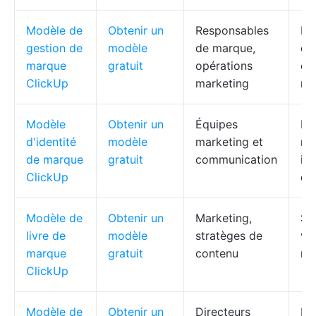
Modèle de
Obtenir un
Responsables
Pla
gestion de
modèle
de marque,
ca
marque
gratuit
opérations
co
ClickUp
marketing
re
Modèle
Obtenir un
Équipes
La
d'identité
modèle
marketing et
me
de marque
gratuit
communication
in
ClickUp
de
Modèle de
Obtenir un
Marketing,
Str
livre de
modèle
stratèges de
vis
marque
gratuit
contenu
na
ClickUp
Modèle de
Obtenir un
Directeurs
Pla