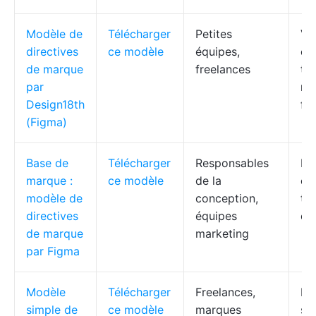
Modèle de
Télécharger
Petites
Voi
directives
ce modèle
équipes,
co
de marque
freelances
ty
par
mi
Design18th
fac
(Figma)
Base de
Télécharger
Responsables
His
marque :
ce modèle
de la
co
modèle de
conception,
ty
directives
équipes
co
de marque
marketing
par Figma
Modèle
Télécharger
Freelances,
L'e
simple de
ce modèle
marques
se