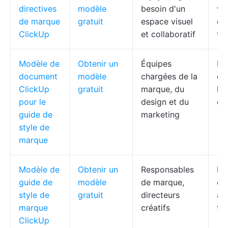
directives
modèle
besoin d'un
vis
de marque
gratuit
espace visuel
co
ClickUp
et collaboratif
te
Modèle de
Obtenir un
Équipes
Do
document
modèle
chargées de la
ce
ClickUp
gratuit
marque, du
log
pour le
design et du
co
guide de
marketing
style de
marque
Modèle de
Obtenir un
Responsables
Rè
guide de
modèle
de marque,
cen
style de
gratuit
directeurs
al
marque
créatifs
fac
ClickUp