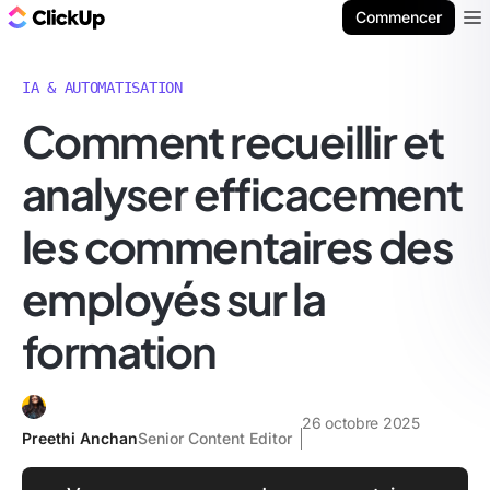
ClickUp Blog
Commencer
Ope
IA & AUTOMATISATION
Comment recueillir et
analyser efficacement
les commentaires des
employés sur la
formation
26 octobre 2025
Preethi Anchan
Senior Content Editor