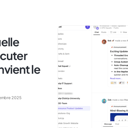
uelle
scuter
vient le
embre 2025