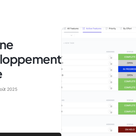
une
veloppement
e
août 2025