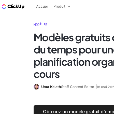
ClickUp Blog
Accueil
Produit
MODÈLES
Modèles gratuits
du temps pour u
planification org
cours
Uma Kelath
Staff Content Editor
18 mai 20
Obtenez un modèle gratuit d'empl