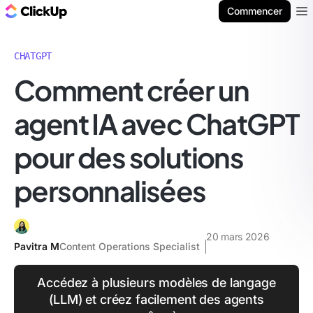
ClickUp Blog
Commencer
Ope
CHATGPT
Comment créer un
agent IA avec ChatGPT
pour des solutions
personnalisées
20 mars 2026
Pavitra M
Content Operations Specialist
Accédez à plusieurs modèles de langage
(LLM) et créez facilement des agents