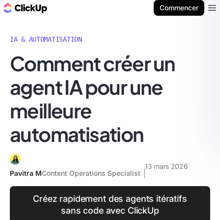
ClickUp Blog
Commencer
Ope
IA & AUTOMATISATION
Comment créer un
agent IA pour une
meilleure
automatisation
13 mars 2026
Pavitra M
Content Operations Specialist
Créez rapidement des agents itératifs
sans code avec ClickUp