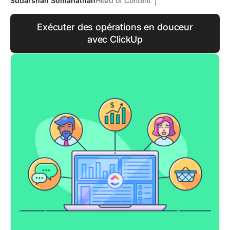
Sudarshan Somanathan
Head of Content
Exécuter des opérations en douceur
avec ClickUp