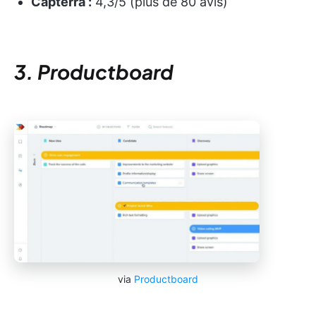
Capterra :
4,3/5 (plus de 80 avis)
3. Productboard
via
Productboard