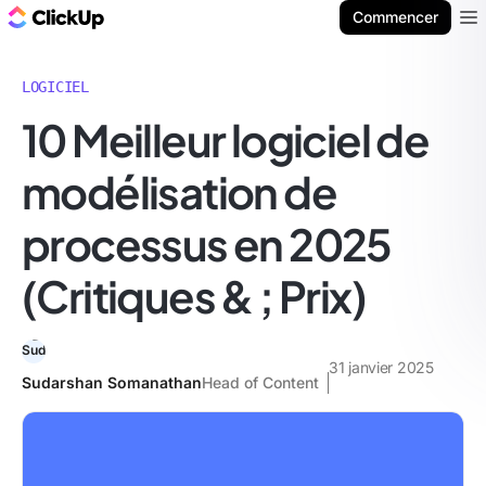
ClickUp Blog
Commencer
Ope
LOGICIEL
10 Meilleur logiciel de
modélisation de
processus en 2025
(Critiques & ; Prix)
31 janvier 2025
Sudarshan Somanathan
Head of Content