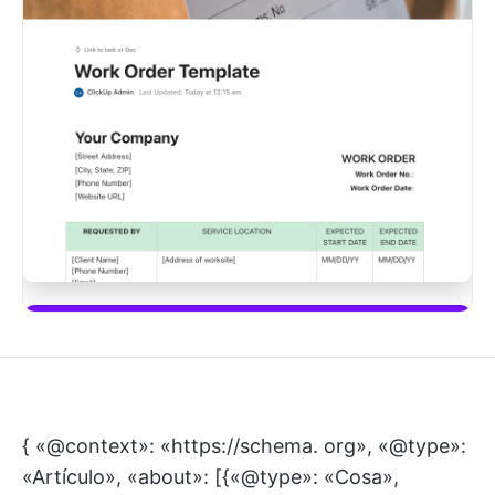
Descargar esta plantilla
{ «@context»: «https://schema. org», «@type»:
«Artículo», «about»: [{«@type»: «Cosa»,