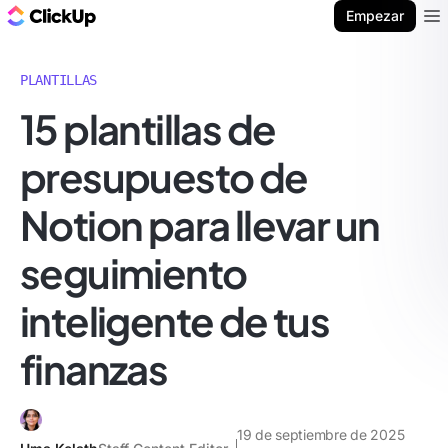
ClickUp Blog
Empezar
Ope
PLANTILLAS
15 plantillas de
presupuesto de
Notion para llevar un
seguimiento
inteligente de tus
finanzas
19 de septiembre de 2025