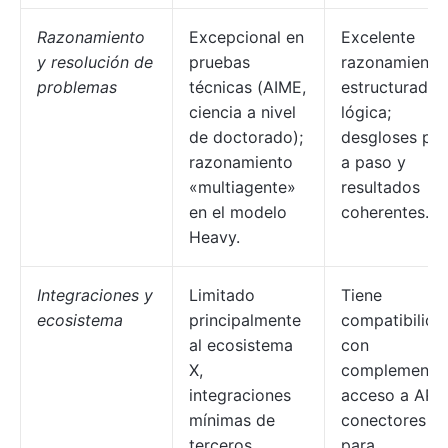
Razonamiento
Excepcional en
Excelente
y resolución de
pruebas
razonamiento
problemas
técnicas (AIME,
estructurado 
ciencia a nivel
lógica;
de doctorado);
desgloses pa
razonamiento
a paso y
«multiagente»
resultados
en el modelo
coherentes.
Heavy.
Integraciones y
Limitado
Tiene
ecosistema
principalmente
compatibilida
al ecosistema
con
X,
complemento
integraciones
acceso a API 
mínimas de
conectores
terceros.
para