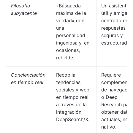
Filosofía
«Búsqueda
Un asistente
subyacente
máxima de la
útil y amigabl
verdad» con
centrado en
una
respuestas
personalidad
seguras y
ingeniosa y, en
estructuradas
ocasiones,
rebelde.
Concienciación
Recopila
Requiere
en tiempo real
tendencias
complemento
sociales y web
de navegació
en tiempo real
o Deep
a través de la
Research par
integración
obtener datos
DeepSearch/X.
actuales; no e
nativo.