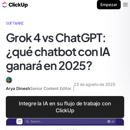
ClickUp Blog
Empezar
Ope
SOFTWARE
Grok 4 vs ChatGPT:
¿qué chatbot con IA
ganará en 2025?
23 de agosto de 2025
Arya Dinesh
Senior Content Editor
Integre la IA en su flujo de trabajo con
ClickUp