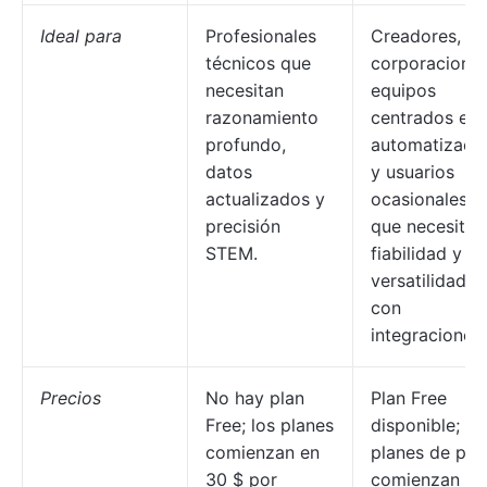
Ideal para
Profesionales
Creadores,
técnicos que
corporaciones
necesitan
equipos
razonamiento
centrados en 
profundo,
automatizaci
datos
y usuarios
actualizados y
ocasionales
precisión
que necesitan
STEM.
fiabilidad y
versatilidad
con
integraciones.
Precios
No hay plan
Plan Free
Free; los planes
disponible; lo
comienzan en
planes de pa
30 $ por
comienzan en