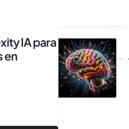
ity IA para
s en