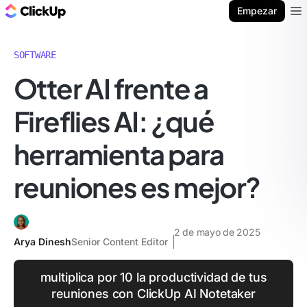
ClickUp Blog
Empezar
Ope
SOFTWARE
Otter AI frente a
Fireflies AI: ¿qué
herramienta para
reuniones es mejor?
2 de mayo de 2025
Arya Dinesh
Senior Content Editor
multiplica por 10 la productividad de tus
reuniones con ClickUp AI Notetaker