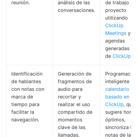
reunión.
análisis de las
de trabajo de
conversaciones.
proyecto
utilizando
ClickUp
Meetings
y la
agendas
generadas po
de
ClickUp Br
Identificación
Generación de
Programació
de hablantes
fragmentos de
inteligente c
con notas con
audio para
calendario
marca de
recortar y
basado en IA
tiempo para
realizar el uso
ClickUp
, que
facilitar la
compartido de
sugiere horar
navegación.
momentos
óptimos,
clave de las
sincroniza las
llamadas.
notas de las