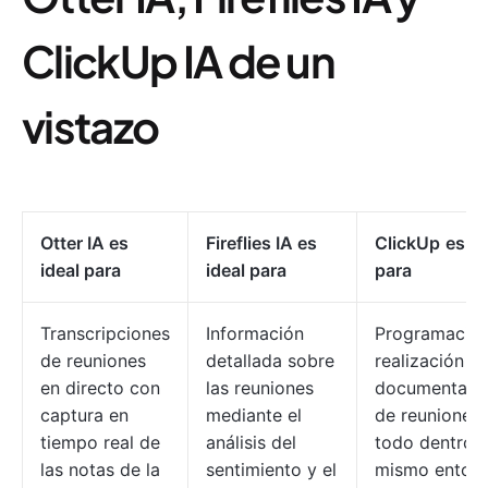
ClickUp IA de un
vistazo
Otter IA es
Fireflies IA es
ClickUp
es id
ideal para
ideal para
para
Transcripciones
Información
Programación
de reuniones
detallada sobre
realización y
en directo con
las reuniones
documentaci
captura en
mediante el
de reuniones:
tiempo real de
análisis del
todo dentro d
las notas de la
sentimiento y el
mismo entor