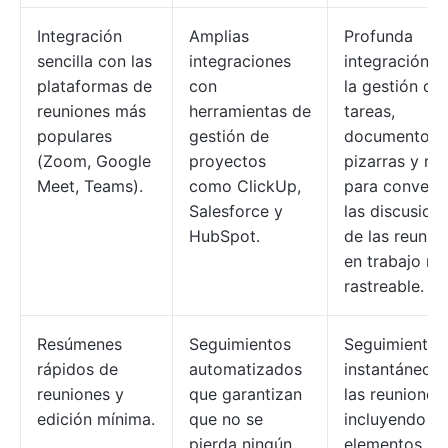
Integración
Amplias
Profunda
sencilla con las
integraciones
integración c
plataformas de
con
la gestión de
reuniones más
herramientas de
tareas,
populares
gestión de
documentos,
(Zoom, Google
proyectos
pizarras y me
Meet, Teams).
como ClickUp,
para converti
Salesforce y
las discusion
HubSpot.
de las reunio
en trabajo rea
rastreable.
Resúmenes
Seguimientos
Seguimiento
rápidos de
automatizados
instantáneo t
reuniones y
que garantizan
las reuniones,
edición mínima.
que no se
incluyendo
pierda ningún
elementos