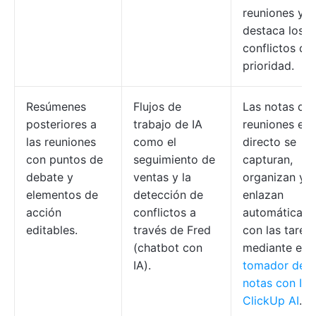
reuniones y
destaca los
conflictos de
prioridad.
Resúmenes
Flujos de
Las notas de 
posteriores a
trabajo de IA
reuniones en
las reuniones
como el
directo se
con puntos de
seguimiento de
capturan,
debate y
ventas y la
organizan y
elementos de
detección de
enlazan
acción
conflictos a
automáticam
editables.
través de Fred
con las tarea
(chatbot con
mediante el
IA).
tomador de
notas con IA 
ClickUp AI
.