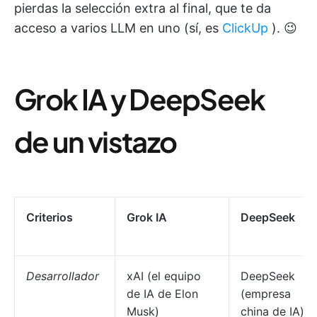
pierdas la selección extra al final, que te da
acceso a varios LLM en uno (sí, es
ClickUp
). 😉
Grok IA y DeepSeek
de un vistazo
Criterios
Grok IA
DeepSeek
Desarrollador
xAI (el equipo
DeepSeek
de IA de Elon
(empresa
Musk)
china de IA)