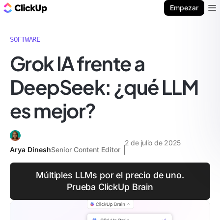
ClickUp Blog
Empezar
Ope
SOFTWARE
Grok IA frente a
DeepSeek: ¿qué LLM
es mejor?
2 de julio de 2025
Arya Dinesh
Senior Content Editor
Múltiples LLMs por el precio de uno.
Prueba ClickUp Brain