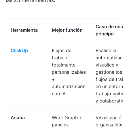
las 25 herramientas:
Caso de uso
Herramienta
Mejor función
principal
ClickUp
Flujos de
Realice la
trabajo
automatización
totalmente
visualice y
personalizables
gestione los
+
flujos de traba
automatización
en un entorno 
con IA.
trabajo unifica
y colaborativo.
Asana
Work Graph +
Visualización y
paneles
organización d