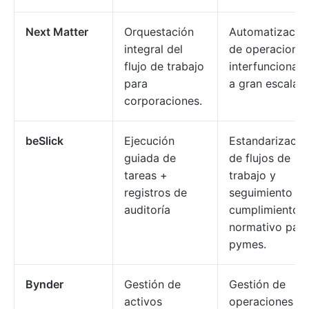
Next Matter
Orquestación
Automatizació
integral del
de operacione
flujo de trabajo
interfuncionale
para
a gran escala.
corporaciones.
beSlick
Ejecución
Estandarizació
guiada de
de flujos de
tareas +
trabajo y
registros de
seguimiento de
auditoría
cumplimiento
normativo para
pymes.
Bynder
Gestión de
Gestión de
activos
operaciones d