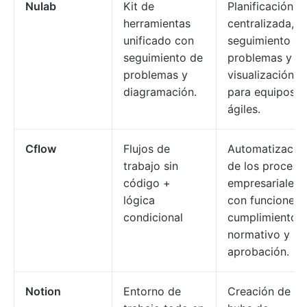
Nulab
Kit de
Planificación
herramientas
centralizada,
unificado con
seguimiento de
seguimiento de
problemas y
problemas y
visualización
diagramación.
para equipos
ágiles.
Cflow
Flujos de
Automatizació
trabajo sin
de los proceso
código +
empresariales
lógica
con funciones 
condicional
cumplimiento
normativo y
aprobación.
Notion
Entorno de
Creación de