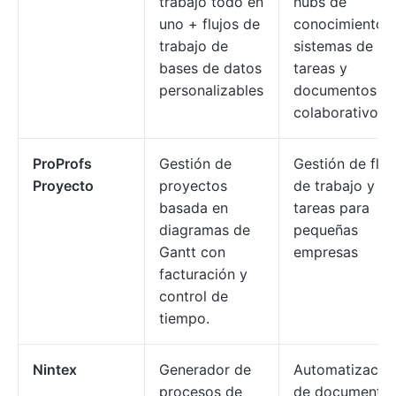
trabajo todo en
hubs de
uno + flujos de
conocimiento,
trabajo de
sistemas de
bases de datos
tareas y
personalizables
documentos
colaborativos.
ProProfs
Gestión de
Gestión de fluj
Proyecto
proyectos
de trabajo y
basada en
tareas para
diagramas de
pequeñas
Gantt con
empresas
facturación y
control de
tiempo.
Nintex
Generador de
Automatizació
procesos de
de documentos