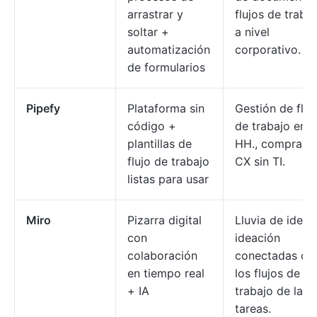
arrastrar y
flujos de traba
soltar +
a nivel
automatización
corporativo.
de formularios
Pipefy
Plataforma sin
Gestión de fluj
código +
de trabajo en R
plantillas de
HH., compras 
flujo de trabajo
CX sin TI.
listas para usar
Miro
Pizarra digital
Lluvia de ideas
con
ideación
colaboración
conectadas co
en tiempo real
los flujos de
+ IA
trabajo de las
tareas.