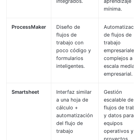
integrados.
aprendizaje
mínima.
ProcessMaker
Diseño de
Automatizació
flujos de
de flujos de
trabajo con
trabajo
poco código y
empresariales
formularios
complejos a
inteligentes.
escala mediana
empresarial.
Smartsheet
Interfaz similar
Gestión
a una hoja de
escalable de
cálculo +
flujos de traba
automatización
y datos para
del flujo de
equipos
trabajo
operativos y d
proyectos.