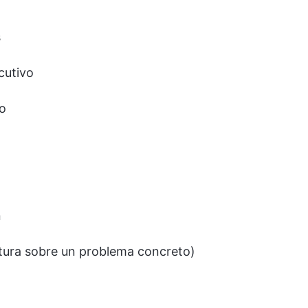
s
cutivo
do
n
stura sobre un problema concreto)