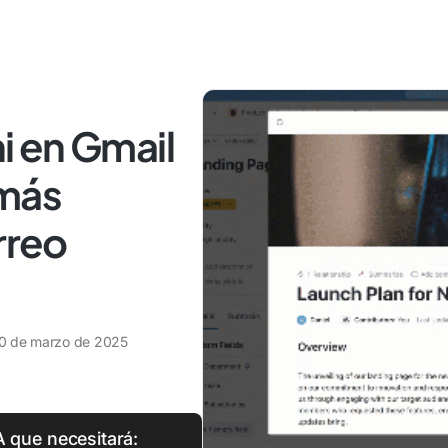
 en Gmail
 más
rreo
0 de marzo de 2025
A que necesitará: