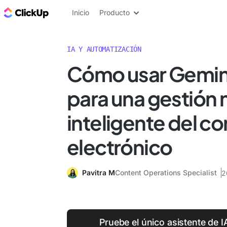
ClickUp Blog
Inicio
Producto
IA Y AUTOMATIZACIÓN
Cómo usar Gemini
para una gestión
inteligente del co
electrónico
Pavitra M
Content Operations Specialist
2
Pruebe el único asistente de I