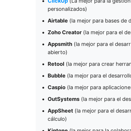
ClickUp
(La mejor para la gestión
personalizados)
Airtable
(la mejor para bases de 
Zoho Creator
(la mejor para el de
Appsmith
(la mejor para el desar
abierto)
Retool
(la mejor para crear herra
Bubble
(la mejor para el desarrol
Caspio
(la mejor para aplicacion
OutSystems
(la mejor para el des
AppSheet
(la mejor para el desar
cálculo)
Kintone
(la mejor para la colabora