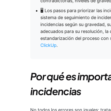
contradictorias, niveles de grave
🖥️ Los pasos para priorizar las in
sistema de seguimiento de inciden
incidencias según su gravedad, s
adecuados para su resolución, la 
estandarización del proceso con 
ClickUp
.
Por qué es importan
incidencias
No todos los errores son iguales; trat