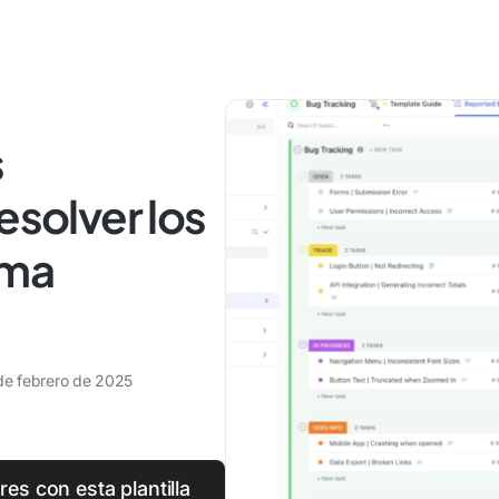
s
esolver los
rma
de febrero de 2025
res con esta plantilla