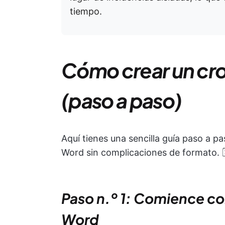
tiempo.
Cómo crear un cr
(paso a paso)
Aquí tienes una sencilla guía paso a 
Word sin complicaciones de formato. 
Paso n.º 1: Comience c
Word