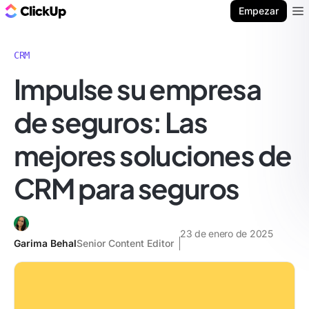
ClickUp Blog
Empezar
Ope
CRM
Impulse su empresa
de seguros: Las
mejores soluciones de
CRM para seguros
23 de enero de 2025
Garima Behal
Senior Content Editor