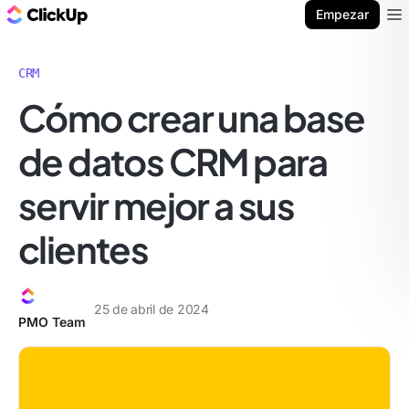
ClickUp Blog
Empezar
Ope
CRM
Cómo crear una base
de datos CRM para
servir mejor a sus
clientes
25 de abril de 2024
PMO Team