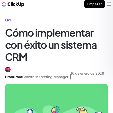
ClickUp Blog
Empezar
Ope
CRM
Cómo implementar
con éxito un sistema
CRM
10 de enero de 2026
Praburam
Growth Marketing Manager