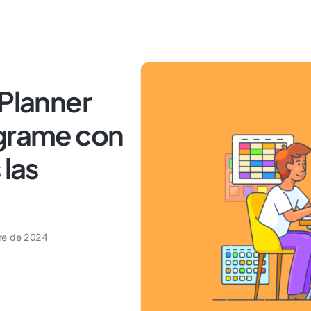
 Planner
ograme con
 las
re de 2024