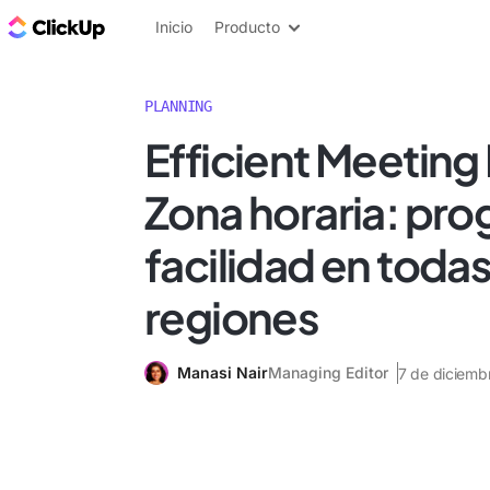
ClickUp Blog
Inicio
Producto
PLANNING
Efficient Meeting
Zona horaria: pr
facilidad en todas
regiones
Manasi Nair
Managing Editor
7 de diciemb