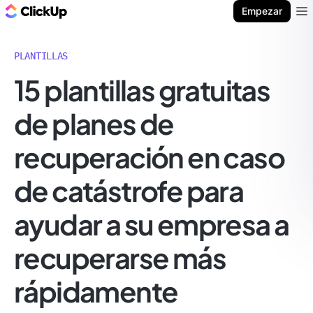
ClickUp Blog
Empezar
Ope
PLANTILLAS
15 plantillas gratuitas
de planes de
recuperación en caso
de catástrofe para
ayudar a su empresa a
recuperarse más
rápidamente