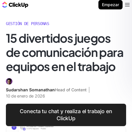
ClickUp Blog
Empezar
Ope
GESTIÓN DE PERSONAS
15 divertidos juegos
de comunicación para
equipos en el trabajo
Sudarshan Somanathan
Head of Content
10 de enero de 2026
Conecta tu chat y realiza el trabajo en
ClickUp