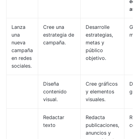
equ
asi
Lanza
Cree una
Desarrolle
Ger
una
estrategia de
estrategias,
mar
nueva
campaña.
metas y
campaña
público
en redes
objetivo.
sociales.
Diseña
Cree gráficos
Dis
contenido
y elementos
gráf
visual.
visuales.
Redactar
Redacta
Red
texto
publicaciones,
con
anuncios y