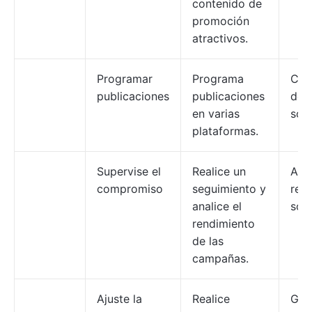
contenido de
promoción
atractivos.
Programar
Programa
Coo
publicaciones
publicaciones
de 
en varias
soci
plataformas.
Supervise el
Realice un
Anal
compromiso
seguimiento y
red
analice el
soci
rendimiento
de las
campañas.
Ajuste la
Realice
Ger