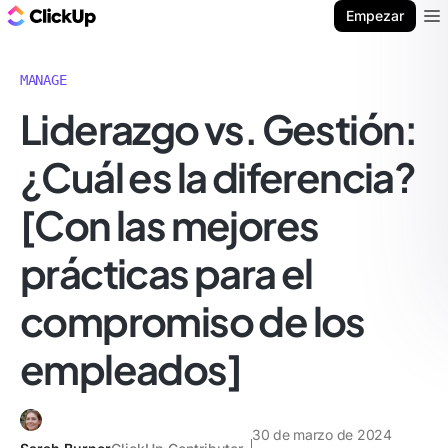
ClickUp Blog
Empezar
Ope
MANAGE
Liderazgo vs. Gestión:
¿Cuál es la diferencia?
[Con las mejores
prácticas para el
compromiso de los
empleados]
30 de marzo de 2024