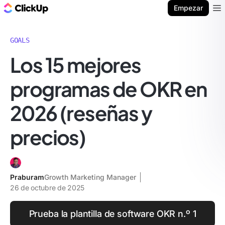
ClickUp Blog
Empezar
Ope
GOALS
Los 15 mejores
programas de OKR en
2026 (reseñas y
precios)
Praburam
Growth Marketing Manager
26 de octubre de 2025
Prueba la plantilla de software OKR n.º 1