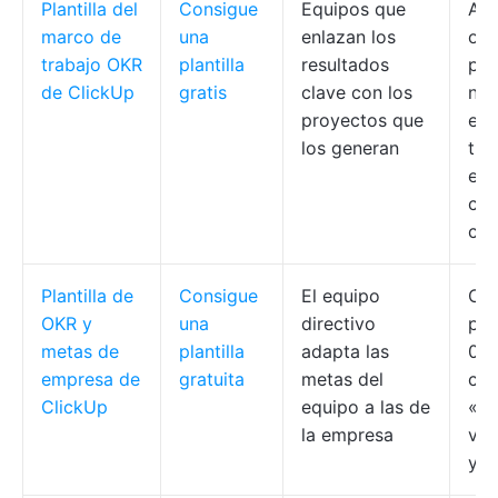
Plantilla del
Consigue
Equipos que
Ani
marco de
una
enlazan los
obj
trabajo OKR
plantilla
resultados
pro
de ClickUp
gratis
clave con los
niv
proyectos que
eti
los generan
tip
est
cod
col
Plantilla de
Consigue
El equipo
Ca
OKR y
una
directivo
pun
metas de
plantilla
adapta las
0,0 
empresa de
gratuita
metas del
cat
ClickUp
equipo a las de
«Pl
la empresa
vis
y p