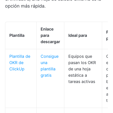
opción más rápida.
Enlace
Fun
Plantilla
para
Ideal para
pri
descargar
Plantilla de
Consigue
Equipos que
Obj
OKR de
una
pasan los OKR
eti
ClickUp
plantilla
de una hoja
cam
gratis
estática a
pro
tareas activas
bas
est
agr
tri