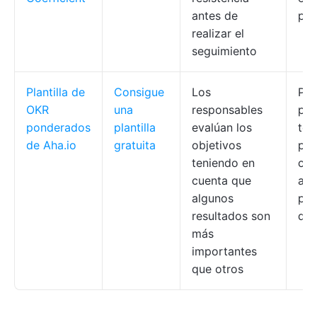
antes de
pla
realizar el
seguimiento
Plantilla de
Consigue
Los
Pon
OKR
una
responsables
per
ponderados
plantilla
evalúan los
tot
de Aha.io
gratuita
objetivos
po
teniendo en
cal
cuenta que
aut
algunos
pro
resultados son
des
más
importantes
que otros