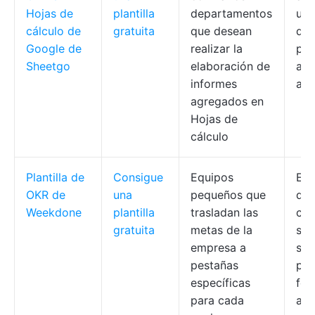
Hojas de
plantilla
departamentos
uno
cálculo de
gratuita
que desean
dat
Google de
realizar la
pes
Sheetgo
elaboración de
act
informes
aut
agregados en
Hojas de
cálculo
Plantilla de
Consigue
Equipos
Est
OKR de
una
pequeños que
dep
Weekdone
plantilla
trasladan las
col
gratuita
metas de la
seg
empresa a
sem
pestañas
pro
específicas
for
para cada
arc