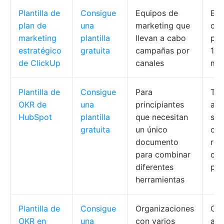
Plantilla de
Consigue
Equipos de
Eti
plan de
una
marketing que
can
marketing
plantilla
llevan a cabo
pro
estratégico
gratuita
campañas por
100
de ClickUp
canales
mul
Plantilla de
Consigue
Para
Tre
OKR de
una
principiantes
arc
HubSpot
plantilla
que necesitan
sen
gratuita
un único
obj
documento
res
para combinar
col
diferentes
pro
herramientas
Plantilla de
Consigue
Organizaciones
Con
OKR en
una
con varios
arc