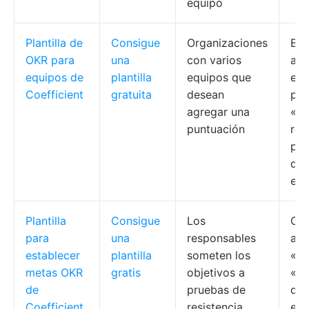
equipo
Plantilla de
Consigue
Organizaciones
Blo
OKR para
una
con varios
asi
equipos de
plantilla
equipos que
equ
Coefficient
gratuita
desean
pun
agregar una
«ob
puntuación
rea
pun
de 
em
Plantilla
Consigue
Los
Col
para
una
responsables
a l
establecer
plantilla
someten los
«So
metas OKR
gratis
objetivos a
«Ob
de
pruebas de
dis
Coefficient
resistencia
en 