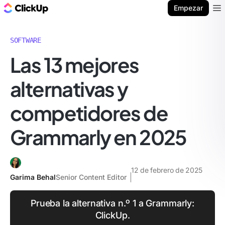
ClickUp Blog
Empezar
Ope
SOFTWARE
Las 13 mejores
alternativas y
competidores de
Grammarly en 2025
12 de febrero de 2025
Garima Behal
Senior Content Editor
Prueba la alternativa n.º 1 a Grammarly:
ClickUp.