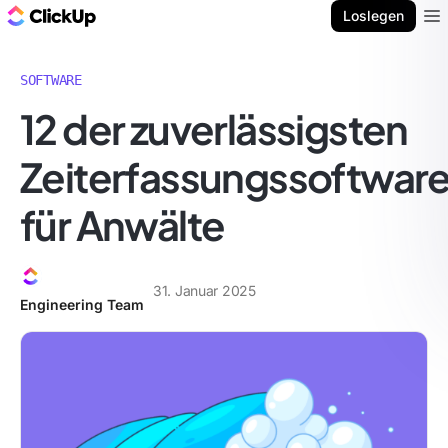
ClickUp Blog
Loslegen
Ope
SOFTWARE
12 der zuverlässigsten
Zeiterfassungssoftwar
für Anwälte
31. Januar 2025
Engineering Team