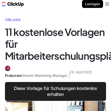
ClickUp Blog
Loslegen
Ope
VORLAGEN
11 kostenlose Vorlagen
für
Mitarbeiterschulungspl
24. April 2025
Praburam
Growth Marketing Manager
Diese Vorlage für Schulungen kostenlos
erhalten