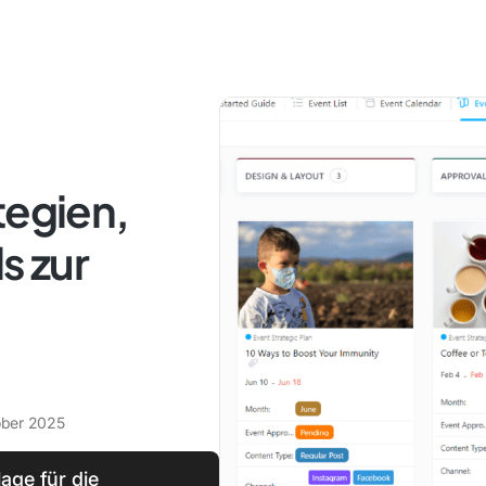
tegien,
s zur
ober 2025
lage für die