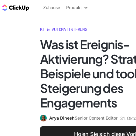
ClickUp Blog
Zuhause
Produkt
KI & AUTOMATISIERUNG
Was ist Ereignis-
Aktivierung? Stra
Beispiele und tool
Steigerung des
Engagements
Arya Dinesh
Senior Content Editor
31. Okt
Holen Sie sich diese Vor