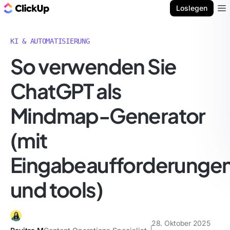
ClickUp Blog
Loslegen
Ope
KI & AUTOMATISIERUNG
So verwenden Sie
ChatGPT als
Mindmap-Generator
(mit
Eingabeaufforderunge
und tools)
28. Oktober 2025