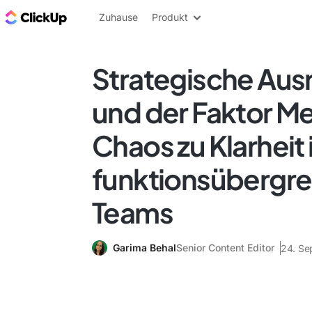
ClickUp Blog
Zuhause
Produkt
Strategische Aus
und der Faktor M
Chaos zu Klarheit 
funktionsübergre
Teams
Garima Behal
Senior Content Editor
24. Se