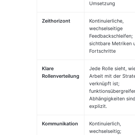
Umsetzung
Zeithorizont
Kontinuierliche,
wechselseitige
Feedbackschleifen;
sichtbare Metriken 
Fortschritte
Klare
Jede Rolle sieht, wie
Rollenverteilung
Arbeit mit der Strat
verknüpft ist;
funktionsübergreife
Abhängigkeiten sin
explizit.
Kommunikation
Kontinuierlich,
wechselseitig;