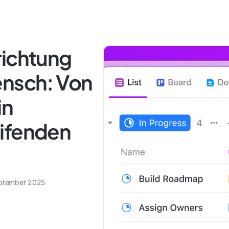
richtung
ensch: Von
in
ifenden
ptember 2025