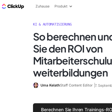
ClickUp Blog
Zuhause
Produkt
KI & AUTOMATISIERUNG
So berechnen un
Sie den ROI von
Mitarbeiterschul
weiterbildungen
Uma Kelath
Staff Content Editor
7. Septem
Berechnen Sie Ihren Trainings-ROI