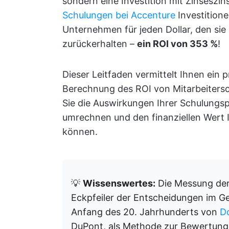
sondern eine Investition mit Zinseszin
Schulungen bei Accenture
Investitione
Unternehmen für jeden Dollar, den sie 
zurückerhalten –
ein ROI von 353 %
!
Dieser Leitfaden vermittelt Ihnen ein 
Berechnung des ROI von Mitarbeitersc
Sie die Auswirkungen Ihrer Schulungs
umrechnen und den finanziellen Wert I
können.
💡
Wissenswertes:
Die Messung der 
Eckpfeiler der Entscheidungen im G
Anfang des 20. Jahrhunderts von
D
DuPont, als Methode zur Bewertung 