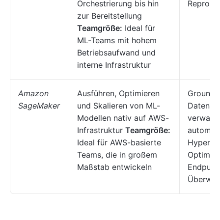
Orchestrierung bis hin
Reproduz
zur Bereitstellung
Teamgröße:
Ideal für
ML-Teams mit hohem
Betriebsaufwand und
interne Infrastruktur
Amazon
Ausführen, Optimieren
Ground T
SageMaker
und Skalieren von ML-
Datenbe
Modellen nativ auf AWS-
verwalte
Infrastruktur
Teamgröße:
automat
Ideal für AWS-basierte
Hyperpa
Teams, die in großem
Optimier
Maßstab entwickeln
Endpunk
Überwa