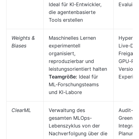
Ideal für KI-Entwickler,
Evaluie
die agentenbasierte
Tools erstellen
Weights &
Maschinelles Lernen
Hyperpa
Biases
experimentell
Live-Das
organisiert,
Freigabe
reproduzierbar und
GPU-Prof
leistungsorientiert halten
Versions
Teamgröße:
Ideal für
Experim
ML-Forschungsteams
und KI-Labore
ClearML
Verwaltung des
Audit-Pr
gesamten MLOps-
Green-Be
Lebenszyklus von der
Integrat
Nachverfolgung über die
Planung,