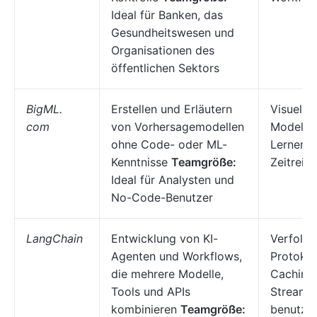
Ideal für Banken, das
Gesundheitswesen und
Organisationen des
öffentlichen Sektors
BigML.
Erstellen und Erläutern
Visuelle
com
von Vorhersagemodellen
Modellie
ohne Code- oder ML-
Lernen, 
Kenntnisse
Teamgröße:
Zeitreih
Ideal für Analysten und
No-Code-Benutzer
LangChain
Entwicklung von KI-
Verfolg
Agenten und Workflows,
Protokol
die mehrere Modelle,
Caching,
Tools und APIs
Streami
kombinieren
Teamgröße:
benutzer