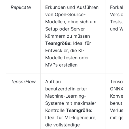
Replicate
Erkunden und Ausführen
Forkable
von Open-Source-
Versions
Modellen, ohne sich um
Tests, B
Setup oder Server
und Web
kümmern zu müssen
Teamgröße:
Ideal für
Entwickler, die KI-
Modelle testen oder
MVPs erstellen
TensorFlow
Aufbau
TensorB
benutzerdefinierter
ONNX/S
Machine-Learning-
Konverti
Systeme mit maximaler
benutzer
Kontrolle
Teamgröße:
Verlustf
Ideal für ML-Ingenieure,
mit gemi
die vollständige