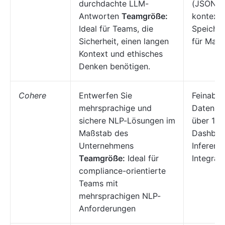
durchdachte LLM-
(JSON/X
Antworten
Teamgröße:
kontext
Ideal für Teams, die
Speicher
Sicherheit, einen langen
für Math
Kontext und ethisches
Denken benötigen.
Cohere
Entwerfen Sie
Feinabst
mehrsprachige und
Daten, U
sichere NLP-Lösungen im
über 100
Maßstab des
Dashboar
Unternehmens
Inferen
Teamgröße:
Ideal für
Integrat
compliance-orientierte
Teams mit
mehrsprachigen NLP-
Anforderungen