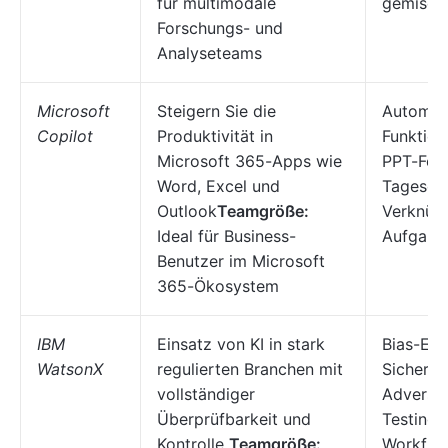
für multimodale
gemisch
Forschungs- und
Analyseteams
Microsoft
Steigern Sie die
Automati
Copilot
Produktivität in
Funktion
Microsoft 365-Apps wie
PPT-Foli
Word, Excel und
Tagesor
Outlook
Teamgröße:
Verknüp
Ideal für Business-
Aufgabe
Benutzer im Microsoft
365-Ökosystem
IBM
Einsatz von KI in stark
Bias-Er
WatsonX
regulierten Branchen mit
Sicherhe
vollständiger
Adversar
Überprüfbarkeit und
Testing,
Kontrolle
Teamgröße:
Workflo