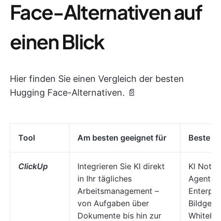
Face-Alternativen auf
einen Blick
Hier finden Sie einen Vergleich der besten
Hugging Face-Alternativen. 📄
Tool
Am besten geeignet für
Beste Fe
ClickUp
Integrieren Sie KI direkt
KI Notet
in Ihr tägliches
Agents, 
Arbeitsmanagement –
Enterpri
von Aufgaben über
Bildgene
Dokumente bis hin zur
Whiteboa