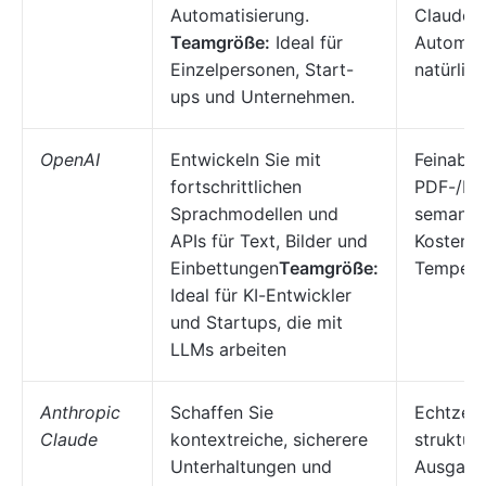
Automatisierung.
Claude/
Teamgröße:
Ideal für
Automati
Einzelpersonen, Start-
natürlic
ups und Unternehmen.
OpenAI
Entwickeln Sie mit
Feinabs
fortschrittlichen
PDF-/Bil
Sprachmodellen und
semantis
APIs für Text, Bilder und
Kosten-
Einbettungen
Teamgröße:
Tempera
Ideal für KI-Entwickler
und Startups, die mit
LLMs arbeiten
Anthropic
Schaffen Sie
Echtzei
Claude
kontextreiche, sicherere
strukturi
Unterhaltungen und
Ausgabe