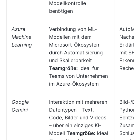
Modellkontrolle
benötigen
Azure
Verbindung von ML-
AutoML, 
Machine
Modellen mit dem
Nachsch
Learning
Microsoft-Ökosystem
Erklärba
durch Automatisierung
mit SHAP
und Skalierbarkeit
Erkennun
Teamgröße:
Ideal für
Rechencl
Teams von Unternehmen
im Azure-Ökosystem
Google
Interaktion mit mehreren
Bild-/Di
Gemini
Datentypen – Text,
Python-A
Code, Bilder und Videos
Echtzeit
– über ein einziges KI-
Zusamme
Modell
Teamgröße:
Ideal
Schlussf