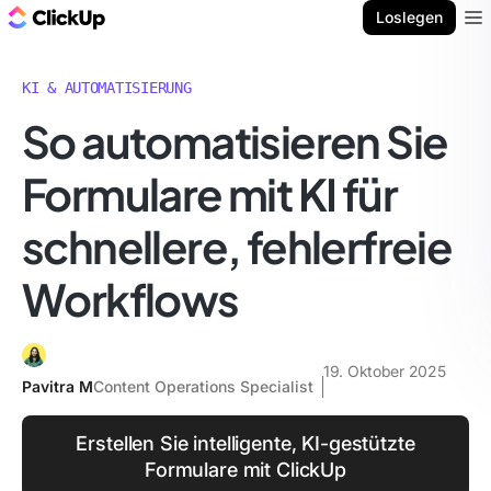
ClickUp Blog
Loslegen
Ope
KI & AUTOMATISIERUNG
So automatisieren Sie
Formulare mit KI für
schnellere, fehlerfreie
Workflows
19. Oktober 2025
Pavitra M
Content Operations Specialist
Erstellen Sie intelligente, KI-gestützte
Formulare mit ClickUp